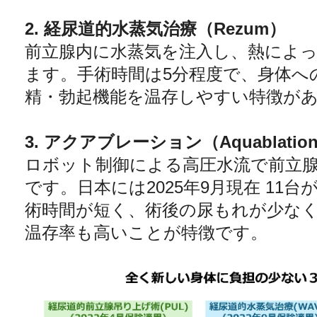
2. 経尿道的水蒸気治療（Rezum）
前立腺内に水蒸気を注入し、熱によ
ます。手術時間は5分程度で、身体へ
精・勃起機能を温存しやすい特徴が
3. アクアブレーション（Aquablatio
ロボット制御による高圧水流で前立
です。日本には2025年9月現在 11
術時間が短く、術後の尿もれが少な
温存率も高いことが特徴です。