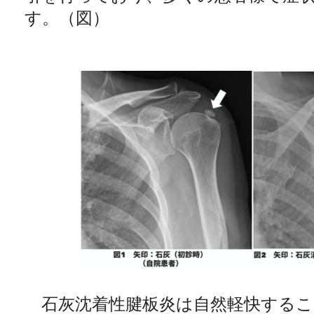
す。（図）
石灰沈着性腱板炎は自然軽快するこ